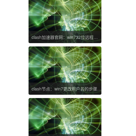
clash加速器官网：win732位远程协助怎么打开 win7 32位远程协助开启设置方法
clash节点：win7更改用户名的步骤 win7用户名怎么改