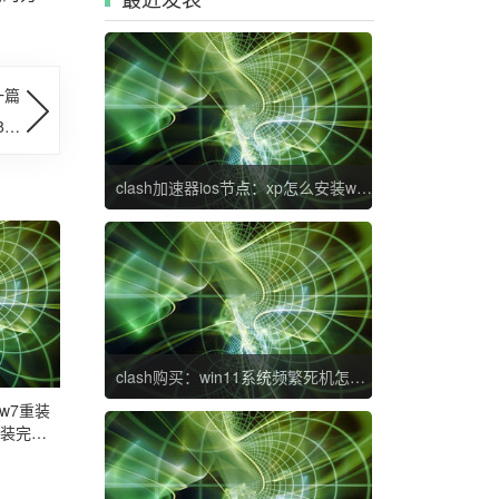
一篇
8如
锁屏
clash加速器ios节点：xp怎么安装win8系统 xp系统装win8教程
clash购买：win11系统频繁死机怎么回事 windows11经常死机如何修复
：w7重装
7装完系