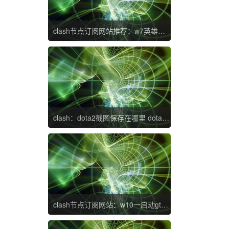
clash节点订阅网站推荐：w7英雄联盟闪退什么原因 w7英雄联盟进入游戏闪退如何修复
clash：dota2截图保存在哪里 dota2截图在哪个文件夹
clash节点订阅网站：w10一启动gta5就闪退怎么办 w10玩gta5老闪退完美解决方法