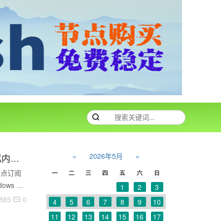
«
2026年5月
»
clash节点订阅网站推荐：win7系统怎样增加虚拟内存 windows7增加虚拟内存的步骤
节点订阅
一
二
三
四
五
六
日
ws 7
1
2
3
系统中如
885
0
4
5
6
7
8
9
10
存。 具
11
12
13
14
15
16
17