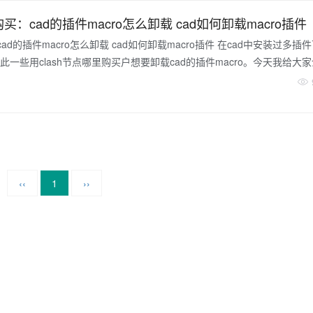
击“开始菜单”，右键点击“计算机”，选择“属性”。 2. 点击“高级系
购买：cad的插件macro怎么卸载 cad如何卸载macro插件
:cad的插件macro怎么卸载 cad如何卸载macro插件 在cad中安装过多插
一些用clash节点哪里购买户想要卸载cad的插件macro。今天我给大
acro，如果你也遇到这个问题，请跟着下面的步骤操作。解决方法：1.打开c
，输入命令APPLOAD并按空格，打开加载/卸载应用程序。2.在已加载
后点击卸载。3.完成后点击确定。4.在启动组中同样找到它并选中，
‹‹
1
››