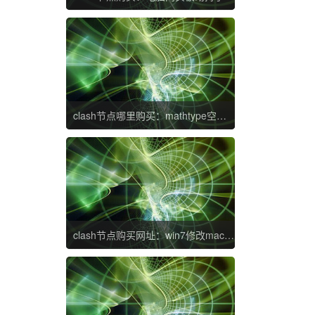
clash节点哪里购买：mathtype空格怎么打 怎样在mathtype中打空格
clash节点购买网址：win7修改mac地址的步骤 win7系统怎样修改mac地址