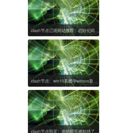
clash节点订阅网站推荐：初始化网络设置win10 win10如何初始化网络设置
clash节点：win10系统中winsxs是什么文件夹很大怎么办 win10 winsxs文件夹占内存太大如何处理
clash节点购买：电脑网页被劫持了怎么办 电脑网页老是被劫持怎么解决